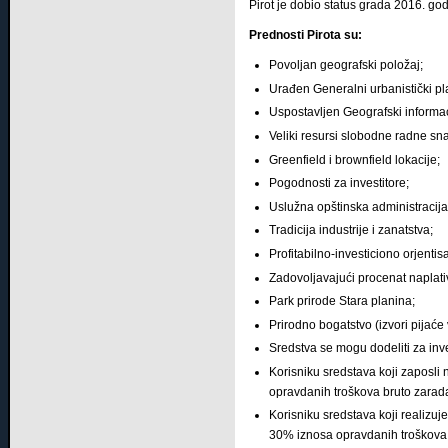
Pirot je dobio status grada 2016. go
Prednosti Pirota su:
Povoljan geografski položaj;
Urađen Generalni urbanistički pla
Uspostavljen Geografski informac
Veliki resursi slobodne radne sn
Greenfield i brownfield lokacije;
Pogodnosti za investitore;
Uslužna opštinska administracija
Tradicija industrije i zanatstva;
Profitabilno-investiciono orjentis
Zadovoljavajući procenat naplati
Park prirode Stara planina;
Prirodno bogatstvo (izvori pijaće 
Sredstva se mogu dodeliti za inv
Korisniku sredstava koji zaposli
opravdanih troškova bruto zarad
Korisniku sredstava koji realizuj
30% iznosa opravdanih troškova u